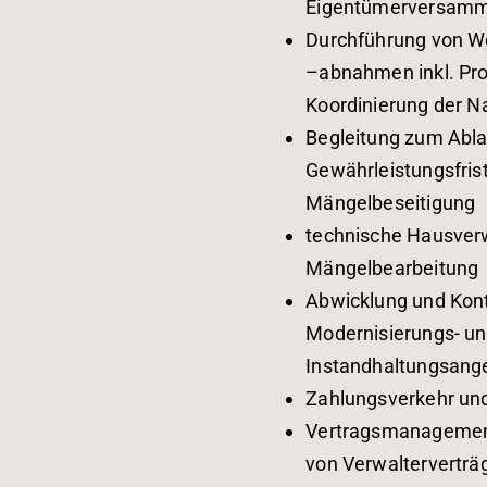
Eigentümerversam
Durchführung von 
–abnahmen inkl. Pro
Koordinierung der N
Begleitung zum Abla
Gewährleistungsfri
Mängelbeseitigung
technische Hausver
Mängelbearbeitung
Abwicklung und Kont
Modernisierungs- u
Instandhaltungsang
Zahlungsverkehr un
Vertragsmanagement
von Verwalterverträ