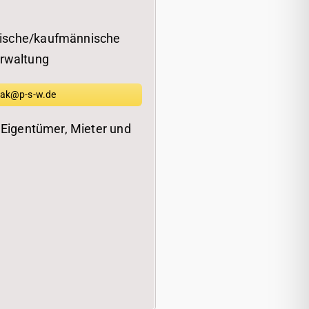
ische/kaufmännische
rwaltung
zak@p-s-w.de
 Eigentümer, Mieter und