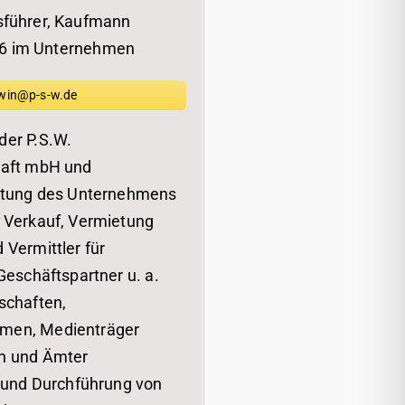
sführer, Kaufmann
96 im Unternehmen
win@p-s-w.de
der P.S.W.
haft mbH und
chtung des Unternehmens
 Verkauf, Vermietung
Vermittler für
Geschäftspartner u. a.
schaften,
men, Medienträger
n und Ämter
z und Durchführung von