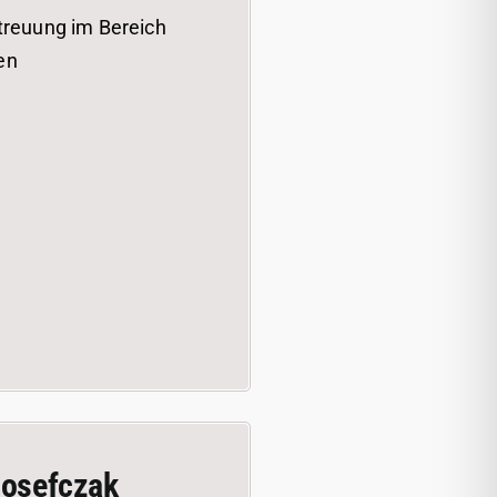
treuung im Bereich
en
Josefczak