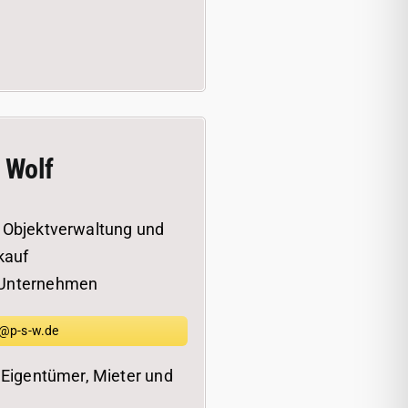
 Wolf
 Objektverwaltung und
kauf
 Unternehmen
@p-s-w.de
 Eigentümer, Mieter und