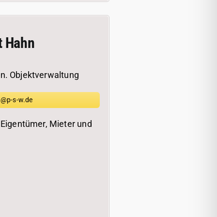
t Hahn
n. Objektverwaltung
@p-s-w.de
 Eigentümer, Mieter und