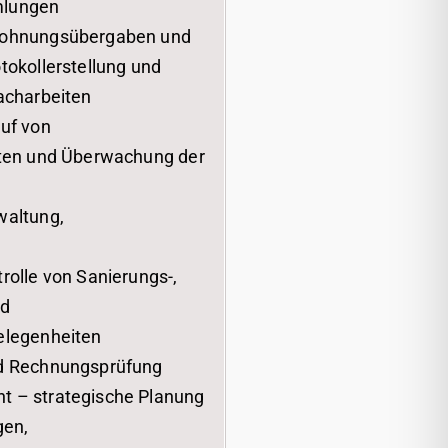
mlungen
Wohnungsübergaben und
tokollerstellung und
acharbeiten
uf von
sten und Überwachung der
waltung,
rolle von Sanierungs-,
nd
elegenheiten
d Rechnungsprüfung
 – strategische Planung
gen,