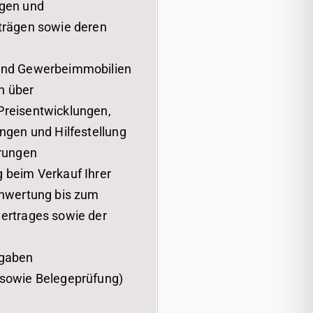
ägen und
trägen sowie deren
und Gewerbeimmobilien
n über
Preisentwicklungen,
ngen und Hilfestellung
erungen
 beim Verkauf Ihrer
inwertung bis zum
ertrages sowie der
fgaben
 sowie Belegeprüfung)