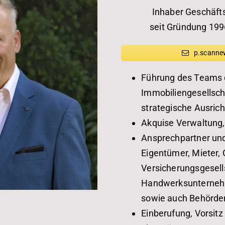
Inhaber Geschäft
seit Gründung 19
p.scanne
Führung des Teams 
Immobiliengesellsc
strategische Ausri
Akquise Verwaltung,
Ansprechpartner und 
Eigentümer, Mieter, 
Versicherungsgesell
Handwerksunterneh
sowie auch Behörde
Einberufung, Vorsit